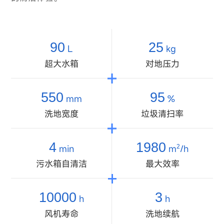
90
25
L
kg
超大水箱
对地压力
550
95
mm
%
洗地宽度
垃圾清扫率
4
1980
min
m
/h
2
污水箱自清洁
最大效率
10000
3
h
h
风机寿命
洗地续航