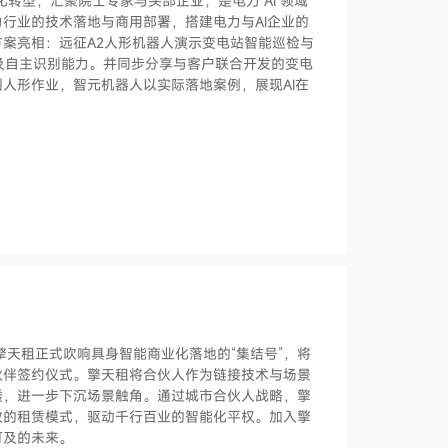
化转型，汇聚院士专家与头部企业，是电力 AI 领域
行业的技术落地与商用部署，搭建电力与AI企业的
案亮相：远征A2人形机器人演示变电站智能巡检与
及自主识别能力。并同步分享与客户联合开发的变电
人形作业，智元机器人以实际落地案例，展现AI在
，擎天租正式吹响具身智能商业化落地的“集结号”，将
伙伴签约仪式。擎天租将合伙人作为链接技术与场景
透，进一步下沉场景触角。通过城市合伙人战略，擎
效的租赁模式，驱动千行百业的智能化平权。加入擎
可及的未来。