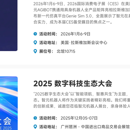
2026年1月6-9日，2026国际消费电子展（CES
元AGIBOT携通用具身机器人全产品矩阵亮相拉斯维加
布新一代仿真平台Genie Sim 3.0，全面展示了
合实力，成为本届CES备受瞩目的焦点之一。
活动时间：
2026年1月6-9日
活动地址：
美国·拉斯维加斯会议中心
展位号：
北馆10715
2025 数字科技生态大会
“2025数字生态大会”以“智能领航，智惠共生”为
态。智元机器人将作为关键实践者精彩亮相。我们将
的创新成果，诚邀您莅临智元机器人展台，亲身体验
活动时间：
2025年12月05-07日
活动地址：
广州琶洲・中国进出口商品交易会展馆