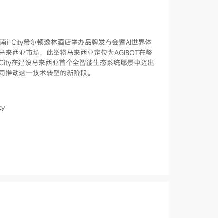
亚沙亚南i-City希尔顿逸林酒店举办品牌发布会暨AI世界体
马来西亚市场，此举将马来西亚定位为AGIBOT在整
City在建设马来西亚首个全智能生态系统愿景中迈出
共同推动这一技术转型的新阶段。
ty