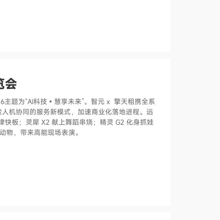
览会
主题为“AI科技•慧享未来”。智元 x 擎天租携全系
索人机协同的服务新模式，加速商业化落地进程。远
津快板；灵犀 X2 献上舞蹈串烧；精灵 G2 化身抓娃
小动物，带来高能现场表演。